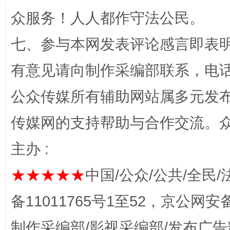
众服务！人人都作守法公民。
完善运行机制助力责任有效落实
一纸欠条
七、参与本网发表评论感言即表明
有意见请向制作采编部联系，电话：0
公众传媒所有辅助网站属多元发
传媒网的支持帮助与合作交流。
主办 :
东山县通报“牛蛙产品抗生素超标问题”
法
★★★★★
中国/公众/公共/全民/
备11011765号1至52，京公网安备：
制作采编部/影视采编部/发布广告