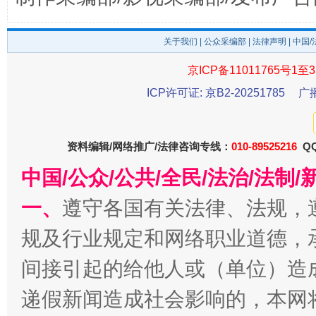
关于我们
|
公众采编部
|
法律声明
| 中国
京ICP备11011765号1至3
千年窑火 生生不息
一
ICP许可证: 京B2-20251785
广
资料编辑/网络推广/法律咨询专线：
010-89525216
QQ
中国/公众/公共/全民/法治/法
一、
遵守各国有关法律、法规，
规及行业规定和网络职业道德，
间接引起的给他人或（单位）造
揭开“小金库”的免责幌子
递假新闻造成社会影响的，本网