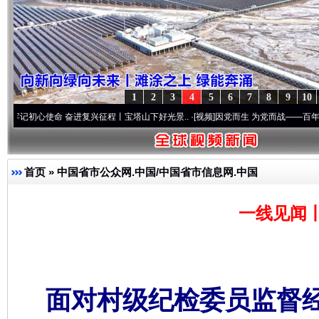
1
2
3
4
5
6
7
8
9
10
使命 奋进复兴征程丨宝塔山下好光景..
·[视频]
因党而生 为党而战——百年“纪”事⑧加强
首页
»
中国省市公众网.中国/中国省市信息网.中国
一线见闻
面对村级纪检委员监督