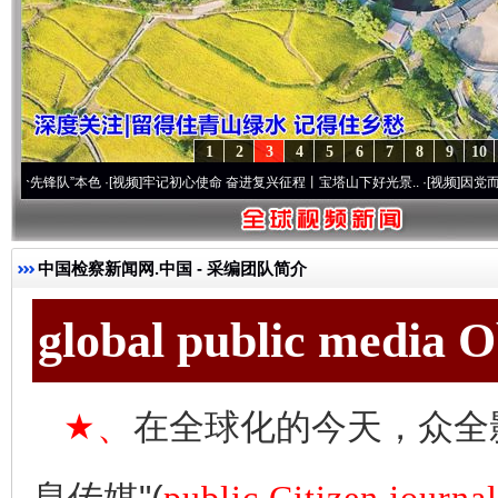
1
2
3
4
5
6
7
8
9
10
”本色
·[视频]
牢记初心使命 奋进复兴征程丨宝塔山下好光景..
·[视频]
因党而生 为党而战
中国检察新闻网.中国
-
采编团队简介
global public media 
★、
在全球化的今天，众全