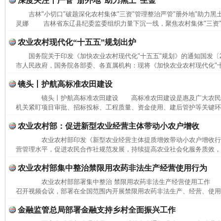
深度关注丨严管“册外地”助力黑土“生金”
吉林"小切口"破题深化农村集体"三资"管理整治严管"册外地"助力黑
灵娜 吉林省东辽县纪委监委组织力量下沉一线，聚焦农村集体"三资"管
农业农村现代化“十五五”规划出炉
国务院关于印发《加快农业农村现代化"十五五"规划》的通知国发〔20
市人民政府，国务院各部委、各直属机构：现将《加快农业农村现代化"十五
镜头丨护航高标准农田建设
镜头丨护航高标准农田建设 高标准农田建设是惠及广大农民
机关紧盯项目审批、招标投标、工程质量、资金使用、建后管护等关键环节
农业农村部：促进新型农业经营主体带动小农户增收
农业农村部印发《新型农业经营主体提质增效带动小农户增收行
营管理水平，促进农民合作社规范发展，持续提高农业社会化服务质效，加
农业农村部集中整治禁限用农药非法生产经营使用行为
农业农村部部署集中整治 禁限用农药非法生产经营使用工作 本
召开视频会议，部署在全国范围内开展禁限用农药非法生产、经营、使用集
金融监管总局部署金融支持乡村全面振兴工作