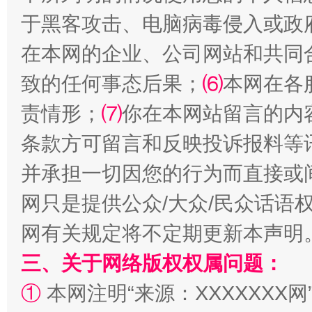
事关残疾人未来5年
让
于黑客攻击、电脑病毒侵入或政
在本网的企业、公司网站和共同
致的任何事态后果；
⑹
本网在各
责情形；
⑺
你在本网站留言的内
条款方可留言和反映投诉报料等
并承担一切因您的行为而直接或
规模最大的光氢储一体化项目
走走
网只是提供公众/大众/民众话语
网有关规定将不定期更新本声明
三、关于网络版权权属问题：
①
本网注明“来源：XXXXXXX网