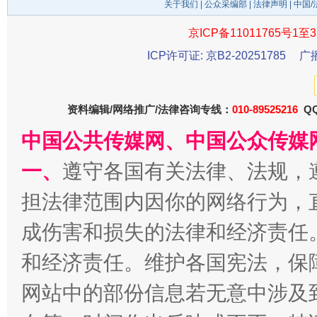
关于我们
|
公众采编部
|
法律声明
| 中国
京ICP备11011765号1至3
ICP许可证: 京B2-20251785
广
一批国家标准开始实施
从
资料编辑/网络推广/法律咨询专线：
010-89525216
QQ
中国公共传媒网、中国公众传媒
一、
遵守各国有关法律、法规，
担法律范围内因你的网络行为，
成伤害和损失的法律和经济责任
和经济责任。维护各国宪法，保
以产业富民促振兴
酒驾
网站中的部份信息若无意中涉及