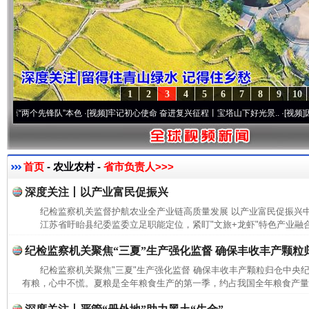
1
2
3
4
5
6
7
8
9
10
个先锋队”本色
·[视频]
牢记初心使命 奋进复兴征程丨宝塔山下好光景..
·[视频]
因党而生 
首页
- 农业农村 -
省市负责人>>>
深度关注丨以产业富民促振兴
纪检监察机关监督护航农业全产业链高质量发展 以产业富民促振兴
江苏省盱眙县纪委监委立足职能定位，紧盯"文旅+龙虾"特色产业融合
纪检监察机关聚焦“三夏”生产强化监督 确保丰收丰产颗粒
纪检监察机关聚焦"三夏"生产强化监督 确保丰收丰产颗粒归仓中央
有粮，心中不慌。夏粮是全年粮食生产的第一季，约占我国全年粮食产量的