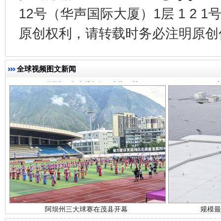
12号（华声国际大厦）1层 1 2
全民健身五年计划来了！等你上场
原创权利，请转载时务必注明原创作
全球视频图文新闻
阿坝州三大球赛在茂县开幕
规模最