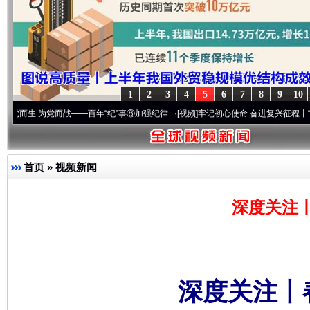
1
2
3
4
5
6
7
8
9
10
党而战——百年“纪”事⑧加强纪律..
·[视频]
牢记初心使命 奋进复兴征程丨“转折之城”激荡
首页
»
视频新闻
深度关注
深度关注丨