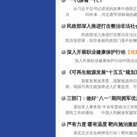
“一代接着一代干”
从习近平总书记讲述的故事中感悟正
兴 55年来，河北塞罕坝林场的建设者
民政部深入推进打击整治非法社
民政部深入推进打击整治非法社会
院决策部署，指导各级民政部门毫不松懈
深入开展职业健康保护行动
【视
深入开展职业健康保护行动中国法
《可再生能源发展“十五五”规划
国家发展改革委、国家能源局日前联
期，我国可再生能源将进入扩量提质、可
三部门：做好"八一"期间拥军
退役军人事务部 中央军委政治工作
爱民工作的通知 中国人民解放军建军9
严有力度 暖有温度 靶向施治激
落实五次全会精神见行动丨靶向施