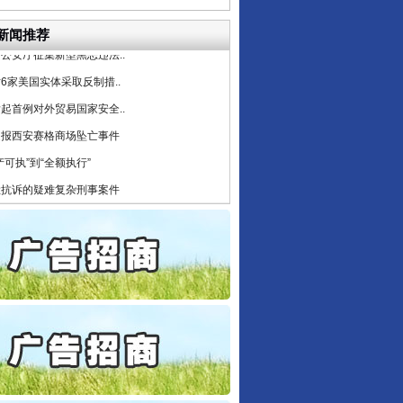
目出狱后办书院暴力管教..
公安厅征集新型黑恶违法..
新闻推荐
6家美国实体采取反制措..
起首例对外贸易国家安全..
通报西安赛格商场坠亡事件
产可执”到“全额执行”
检抗诉的疑难复杂刑事案件
5死1伤，四川省安委会挂..
私家车群死群伤事故多发..
守，一别两宽：这场老年..
条伤亲情 巡回调解促和..
保费，离婚时为何要分走一..
誉，不得录用为公务员
目出狱后办书院暴力管教..
公安厅征集新型黑恶违法..