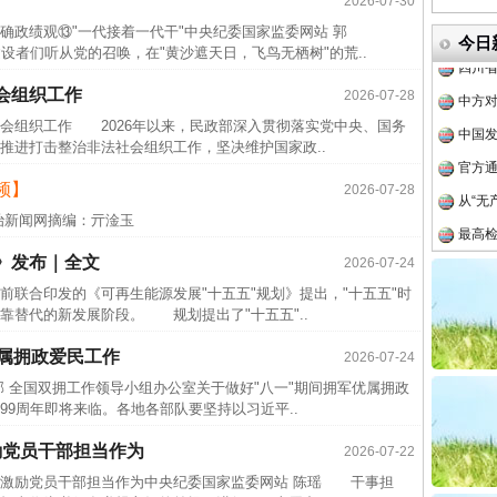
2026-07-30
传销头
确政绩观⑬"一代接着一代干"中央纪委国家监委网站 郭
四川省
今日
们听从党的召唤，在"黄沙遮天日，飞鸟无栖树"的荒..
中方对
会组织工作
2026-07-28
中国发
组织工作 2026年以来，民政部深入贯彻落实党中央、国务
官方
推进打击整治非法社会组织工作，坚决维护国家政..
从“无
频】
2026-07-28
最高
治新闻网摘编：亓淦玉
事故致
》发布｜全文
2026-07-24
近期涉
合印发的《可再生能源发展"十五五"规划》提出，"十五五"时
半生相
靠替代的新发展阶段。 规划提出了"十五五"..
一纸欠
优属拥政爱民工作
2026-07-24
26万
部 全国双拥工作领导小组办公室关于做好"八一"期间拥军优属拥政
杨天
9周年即将来临。各地各部队要坚持以习近平..
传销头
励党员干部担当作为
2026-07-22
四川省
治激励党员干部担当作为中央纪委国家监委网站 陈瑶 干事担