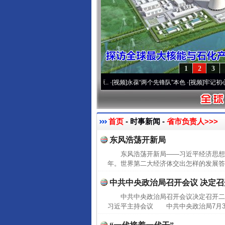
1
2
3
运营20周年 深刻改变雪域高原..
·[视频]
永葆“两个先锋队”本色
·[视频]
牢记初心使命 
首页
- 时事新闻 -
省市负责人>>>
东风浩荡开新局
东风浩荡开新局——习近平经济思想
年。世界第二大经济体交出怎样的发展答
中共中央政治局召开会议 决定
中共中央政治局召开会议决定召开二
习近平主持会议 中共中央政治局7月30