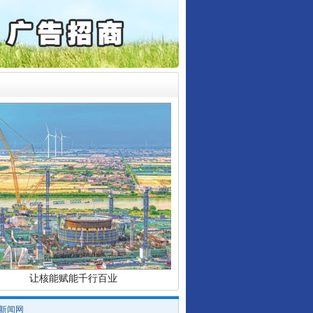
6家美国实体采取反制措..
起首例对外贸易国家安全..
通报西安赛格商场坠亡事件
产可执”到“全额执行”
检抗诉的疑难复杂刑事案件
行业协会接连发公告
5死1伤，四川省安委会挂..
让核能赋能千行百业
/新闻网