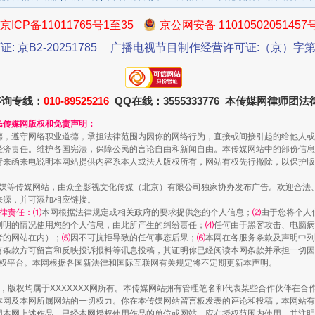
京ICP备11011765号1至35
京公网安备 11010502051457
证: 京B2-20251785
广播电视节目制作经营许可证:（京）字第3
咨询专线：
010-89525216
QQ在线：3555333776 本传媒网律师团
民传媒网版权和免责声明：
德，遵守网络职业道德，承担法律范围内因你的网络行为，直接或间接引起的给他人或
经济责任。维护各国宪法，保障公民的言论自由和新闻自由。本传媒网站中的部份信息
一批国家标准开始实施
请来函来电说明本网站提供内容系本人或法人版权所有，网站有权先行撤除，以保护版
传媒等传媒网站，由众全影视文化传媒（北京）有限公司独家协办发布广告。欢迎合法
来源，并可添加相应链接。
律责任：⑴
本网根据法律规定或相关政府的要求提供您的个人信息；
⑵
由于您将个人
列明的情况使用您的个人信息，由此所产生的纠纷责任；
⑷
任何由于黑客攻击、电脑病
者的网站在内）；
⑸
因不可抗拒导致的任何事态后果；
⑹
本网在各服务条款及声明中列
有条款方可留言和反映投诉报料等讯息投稿，其证明你已经阅读本网条款并承担一切因
语权平台。本网根据各国新法律和国际互联网有关规定将不定期更新本声明。
作品，版权均属于XXXXXXX网所有。本传媒网站拥有管理笔名和代表某些合作伙伴在
本网及本网所属网站的一切权力。你在本传媒网站留言板发表的评论和投稿，本网站有
本网上述作品。已经本网授权使用作品的单位或网站，应在授权范围内使用，并注明“来