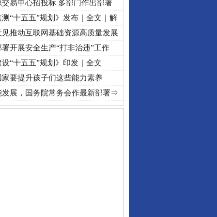
源交易中心招投标 多部门作出部署
测“十五五”规划》发布｜全文｜解
意见推动互联网基础资源高质量发展
署开展安全生产“打非治违”工作
设“十五五”规划》印发｜全文
国家要提升孩子们这些能力素养
·[视频]
牢记初心使命 奋进复兴征程丨“转折之城”激荡..
·[视频]
牢记初心使命 奋进复兴征
能发展，国务院常务会作最新部署⇒
私家车群死群伤事故多发..
守，一别两宽：这场老年..
条伤亲情 巡回调解促和..
保费，离婚时为何要分走一..
誉，不得录用为公务员