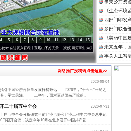
事关公共资
《生态环境监
读
四部门印发
多部门联合部
《美丽中国建
4
5
6
7
8
9
10
11
12
13
14
15
未来五年，
奋进复兴征程丨宝塔山下好光景..
·[视频]
因党而生 为党而战——百年“纪”事⑧加强纪律..
事关人工智
网络推广投稿请点击这里>>
2026-08-04
近期涉
指引中国经济高质量发展行稳致远 2026年，"十五五"开局之
卷，举世关注。 上半年，面对更趋复杂严峻的..
半生相
一纸欠
召开二十届五中全会
2026-07-31
26万
十届五中全会分析研究当前经济形势和经济工作中共中央总书记
日召开会议，决定今年10月在北京召开中国共产党..
杨天