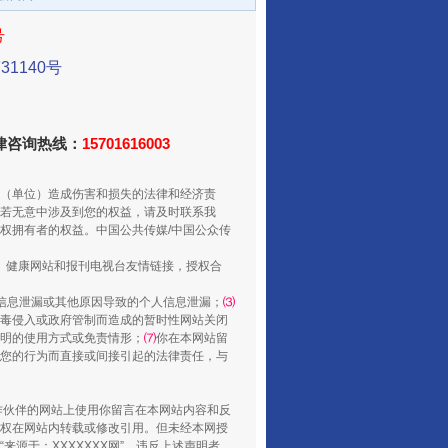
号
1140号
法律咨询热线：
15701616003
（单位）造成伤害和损失的法律和经济责
若无意中涉及到您的权益，请及时联系我
从数据变化看反腐深化
权拥有者的权益。中国公共传媒/中国公众传
、健康网站和报刊电视台友情链接，授权合
信息泄漏或其他原因导致的个人信息泄漏；
⑶
毒侵入或政府管制而造成的暂时性网站关闭
明的使用方式或免责情形；
⑺
你在本网站留
您的行为而直接或间接引起的法律责任，与
合作伙伴的网站上使用你留言在本网站内容和反
权在网站内转载或修改引用。但未经本网授
源于：XXXXXXX网”。违反上述声明者，