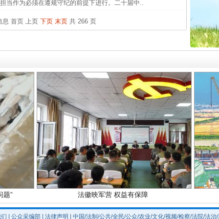
中方对
担当作为必须在遵规守纪的前提下进行。二十届中..
中国发
条信息
首页
上页
下页
末页
共 266 页
官方
从“无
最高
实
一纸欠条伤亲情 巡回调解促和解..
事故致
题”
法徽映军营 权益有保障
我们
|
公众采编部
|
法律声明
| 中国/法制/公共/全民/公众/农业/文化/视频/检察/法院/法治