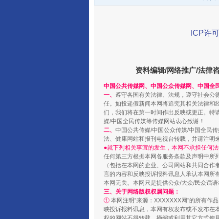
ICP许可
资料编辑/网络推广/法律
中国公共传媒网、中国公众传媒网、中国全
一、
遵守各国有关法律、法规，遵守社会公
任。如投递假新闻本网将追究其相关法律和
千年窑火 生生不息
们，我们将在第一时间作出反映或更正。特
媒/中国全民传媒等传媒网站衷心致谢！
二、
中国公共传媒/中国公众传媒/中国全民
法、健康网站和报刊电视台转载，并请注明
●就下列相关事宜的发生，本网不承担任何法
任何第三方根据本网各服务条款及声明中所
（包括在本网的企业、公司网站和共同合作
言的内容和反映投诉报料讯息人承认本网所
本网无关。本网只是提供公众/大众/民众话
三、关于网络版权权属问题：
①
本网注明“来源：XXXXXXX网”的所有
映投诉报料讯息，本网有权发布或不发布在
权的网站不得转载、摘编或利用其它方式使用