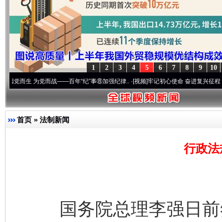
1
2
3
4
5
6
7
8
9
10
 为党而战——百年“纪”事⑧加强纪律..
·[视频]
牢记初心使命 奋进复兴征程丨“转折之城”
首页
»
法制新闻
行政法
国务院总理李强日前签