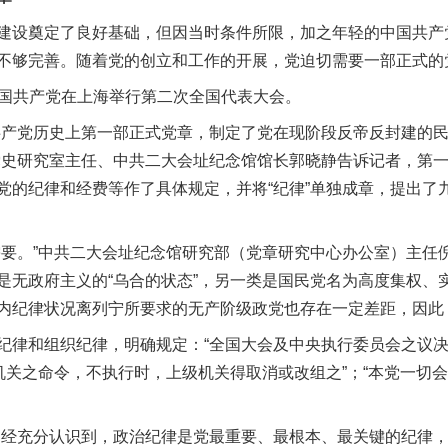
设奠定了良好基础，但因当时条件所限，加之年轻的中国共产
不够完善。随着党的创立和工作的开展，党迫切需要一部正式的
中国共产党在上海举行第二次全国代表大会。
产党历史上第一部正式党章，制定了党在现阶段反帝反封建的民
党史研究室主任、中共二大会址纪念馆馆长郭晓静告诉记者，第
党的纪律和经费等作了具体规定，并将“纪律”单独成章，提出了
。”中共二大会址纪念馆研究部（党章研究中心办公室）主任
是无政府主义的“乌合的状态”，另一类是国民党名为高度集权、
内纪律状况离列宁所要求的无产阶级政党也存在一定差距，因此
律和组织纪律，明确规定：“全国大会及中央执行委员会之议决
级机关之命令，不执行时，上级机关得取消或改组之”；“本党一切
经充分认识到，政治纪律是党最重要、最根本、最关键的纪律，