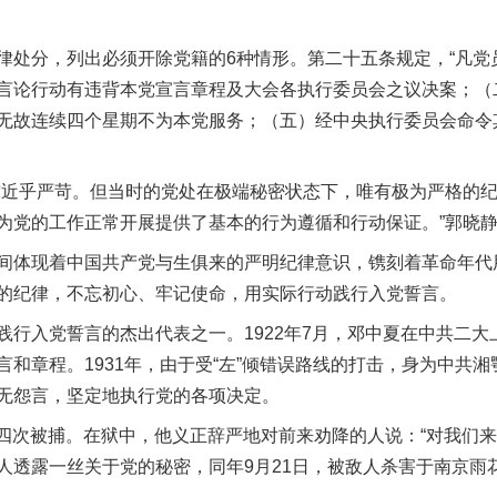
。
分，列出必须开除党籍的6种情形。第二十五条规定，“凡党
言论行动有违背本党宣言章程及大会各执行委员会之议决案；（
无故连续四个星期不为本党服务；（五）经中央执行委员会命令
近乎严苛。但当时的党处在极端秘密状态下，唯有极为严格的纪
为党的工作正常开展提供了基本的行为遵循和行动保证。”郭晓
体现着中国共产党与生俱来的严明纪律意识，镌刻着革命年代
的纪律，不忘初心、牢记使命，用实际行动践行入党誓言。
入党誓言的杰出代表之一。1922年7月，邓中夏在中共二大
和章程。1931年，由于受“左”倾错误路线的打击，身为中共
无怨言，坚定地执行党的各项决定。
第四次被捕。在狱中，他义正辞严地对前来劝降的人说：“对我们来
人透露一丝关于党的秘密，同年9月21日，被敌人杀害于南京雨花