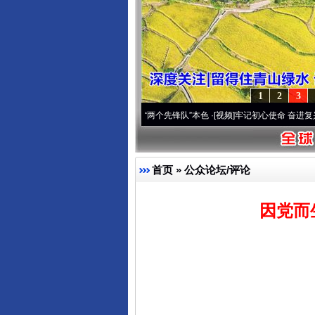
1
2
3
刻改变雪域高原..
·[视频]
永葆“两个先锋队”本色
·[视频]
牢记初心使命 奋进复兴征程丨宝
首页
»
公众论坛/评论
因党而