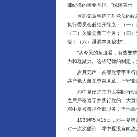
部纪律的重要基础。”倪娜表示
首部党章明确了对党员的纪律处
执行委员会必须开除之：（一）
（三）欠缴党费三个月；（四）
悟；（六）泄漏本党秘密”。
“从今天的角度看，有些要求
力和凝聚力。这些纪律的制定，
岁月无声，首部党章字里行间
共产党人自觉尊崇党章、严守党
邓中夏便是其中以实际行动践行
之后严格遵守并践行党的二大宣言
邓中夏被撤掉全部职务，但他毫
1933年5月15日，邓中夏
对一次次酷刑，邓中夏没有向敌