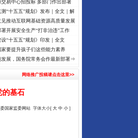
源交易中心招投标 多部门作出部署
测“十五五”规划》发布｜全文｜解
意见推动互联网基础资源高质量发展
署开展安全生产“打非治违”工作
设“十五五”规划》印发｜全文
国家要提升孩子们这些能力素养
命 奋进复兴征程丨“转折之城”激荡..
·[视频]
牢记初心使命 奋进复兴征程丨红船起航处 
能发展，国务院常务会作最新部署⇒
网络推广投稿请点击这里>>
党的基石
纪委国家监委网站
字体大小[
大
中
小
]