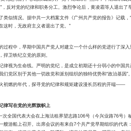
由”，反对党的纪律和职务分工。激烈争论后，黄凌霜等人退出了
类似情况。据中共一大档案文件《广州共产党的报告》记载，“
在这时，无政府主义者退出了党。”
过程中，早期中国共产党人对建立一个什么样的党进行了深入
，捍卫铁纪立党的原则。
律视为生命线。严明的党纪，是成立初期还十分弱小的中国共
我们党区别于其他一切政党和派别组织的独特优势和“政治基因”
初燃的年代，探寻党的纪律和规矩建设漫长历程的开端——
律写在党的光辉旗帜上
一次全国代表大会在上海法租界望志路106号（今兴业路76号）
一艘游船上召开。出席会议的有来自7个共产党早期组织的代表