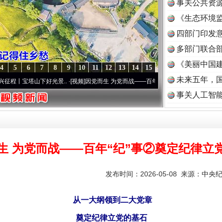
事关公共资
《生态环境监
读
四部门印发
多部门联合部
《美丽中国建
4
5
6
7
8
9
10
11
12
13
14
15
未来五年，
塔山下好光景..
·[视频]
因党而生 为党而战——百年“纪”事⑧加强纪律..
·[视频]
牢记初心使
事关人工智
生 为党而战——百年“纪”事②奠定纪律立
发布时间：2026-05-08 来源：
中央
从一大纲领到二大党章
奠定纪律立党的基石