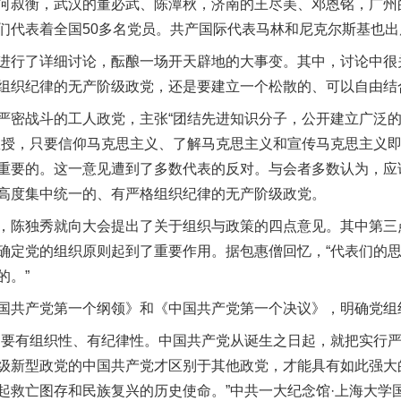
何叔衡，武汉的董必武、陈潭秋，济南的王尽美、邓恩铭，广州
们代表着全国50多名党员。共产国际代表马林和尼克尔斯基也出
行了详细讨论，酝酿一场开天辟地的大事变。其中，讨论中很
组织纪律的无产阶级政党，还是要建立一个松散的、可以自由结
密战斗的工人政党，主张“团结先进知识分子，公开建立广泛的
教授，只要信仰马克思主义、了解马克思主义和宣传马克思主义
重要的。这一意见遭到了多数代表的反对。与会者多数认为，应
高度集中统一的、有严格组织纪律的无产阶级政党。
独秀就向大会提出了关于组织与政策的四点意见。其中第三点
确定党的组织原则起到了重要作用。据包惠僧回忆，“代表们的
的。”
共产党第一个纲领》和《中国共产党第一个决议》，明确党组
要有组织性、有纪律性。中国共产党从诞生之日起，就把实行严
级新型政党的中国共产党才区别于其他政党，才能具有如此强大
起救亡图存和民族复兴的历史使命。”中共一大纪念馆·上海大学