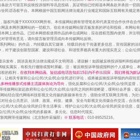
有条款方可留言和反映投诉报料等讯息投稿，其证明你已经阅读本网条款并承担一切因
民众/全民话语权平台。本网根据中国互联网法律法规及行业规定和国际互联网有关规定
作品，版权均属于XXXXXXX网所有。本传媒网站拥有管理笔名和代表某些合作伙伴在
本网及本网所属网站的一切权力。你在本传媒网站留言板发表的评论和投稿，本网站有
本网上述作品。已经本网授权使用作品的单位或网站，应在授权范围内使用，并注明“来
您对管理有意见，请向留言板管理员或向本传媒网站反映。
本传媒系列网站）的作品，均转载自其它媒体，转载目的在于传递更多信息，宣传国家的
镜头丨大暑三秋近
，对于建设创新型国家、建设和谐社会、和谐世界都具有重大的现实意义；公众/公民/
显示发布，因涉及相关法律法规或不文明用语，请谅解！如因被反映投诉报料和投稿
网核实属实，有权先行撤除或暂时屏蔽。注：被反映投诉举报或报料的个人或单位，
情权的权利，
在收到本网信函、短信或电话告知后15日内不作出回应，我们将视为默
，让相关专家和公众/公民/大众/民众/全民进行评论，或将被反映投诉举报的内容转
网以多种传播形式传播主流媒体舆论为导向
，强化反腐和公众/公民/大众/民众/全民监
等传媒网站架起政府和公众/公民/大众/民众/全民之间的和谐桥梁，缓和社会矛盾，
媒网站结合现代网络科技影视文化传媒的新媒体有生力，借助全球互联网主阵地，为社会
全民对社会公共意识、法律、政策、科技、健康、安全与影视文化传媒合作交流，合法有效
公民/大众/民众/全民的日常生活事实，维护公众/公民/大众/民众/全民的安全信息，促
众/公民/大众/民众/全民的多媒体、多元化、信息时代现实。
法制/新闻网等传媒网站（北京制作采编部）
※ 联系电话：
010-89525216。
如何以同查同治破解风腐交织难题