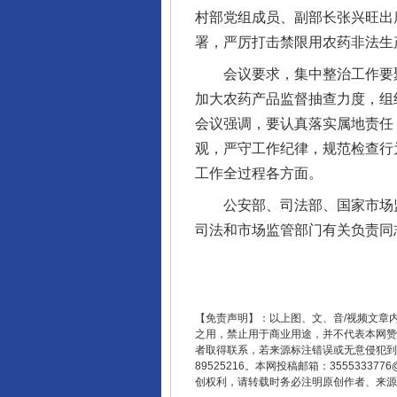
村部党组成员、副部长张兴旺出
署，严厉打击禁限用农药非法生
会议要求，集中整治工作要聚焦
完善运行机制助力责任有效落
加大农药产品监督抽查力度，组
会议强调，要认真落实属地责任
观，严守工作纪律，规范检查行
工作全过程各方面。
公安部、司法部、国家市场监
司法和市场监管部门有关负责同
东山县通报“牛蛙产品抗生素超标问
【免责声明】：以上图、文、音/视频文章
之用，禁止用于商业用途，并不代表本网赞
者取得联系，若来源标注错误或无意侵犯到您的
89525216。本网投稿邮箱：355533
创权利，请转载时务必注明原创作者、来源：