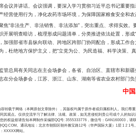
席会议并讲话。会议强调，要深入学习贯彻习近平总书记重要指
产经营使用行为，净化农药市场环境，为保障国家粮食安全和农
“非法生产、非法销售、非法添加”，突出重点、求得实效。
实
一纸欠条伤亲情 巡回调解促和解..
织开展明查暗访，梳理形成问题清单，分类推进依法处置，形成“
，加强部省市县纵向联动、跨地区跨部门协同配合，形成工作合
为，杜绝地方保护主义，把“立党为公、为民造福、科学决策、真
管总局有关同志在主会场参会，各省、自治区、直辖市和新疆
志在分会场参会，江苏、浙江、山东、湖南等省农业农村部门负
中国
题”
法徽映军营 权益有保障
内容转载于网络（本网原创文章除外），其版权均属于原作者或归属权利人。我们尊
同其观点。仅供交流学习了解法律、法规、政策，如无意侵犯到贵公司或个人的知识
权益烦请告知本网制作采编部QQ号: 3555333776，微信号：GAN160003，请
3776@QQ.COM。通讯地址：北京市朝阳区朝外雅宝路12号（华声国际大厦）1层 1 
XXXXX网站。