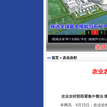
1
2
3
营20周年 深刻改变雪域高原..
·[视频]
永葆“两个先锋队”本色
·[视频]
牢记初心使命 奋进
首页
»
农业农村
农业
农业农村部部署集中整治 禁
本网讯 4月15日，农业农村