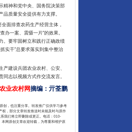
示精神和党中央、国务院决策部
产品质量安全提供有力支撑。
要全面排查农药生产经营主体，
行业协会接连发公告
查办一案、震慑一片”的效果。
力。要牢固树立和践行正确政绩
抓实干”总要求落实到集中整治
生产建设兵团农业农村、公安、
责同志以视频方式作交流发言。
农业农村网
摘编
：
亓荃鹏
让核能赋能千行百业
重原创，也注重分享。转发推广仅供学习参考
产权，部分文章转发推送时未能及时与原作
联系我们将立即删除或更正。电话：010-
2 1号。本网原创文章欢迎转载，为尊重和维护原