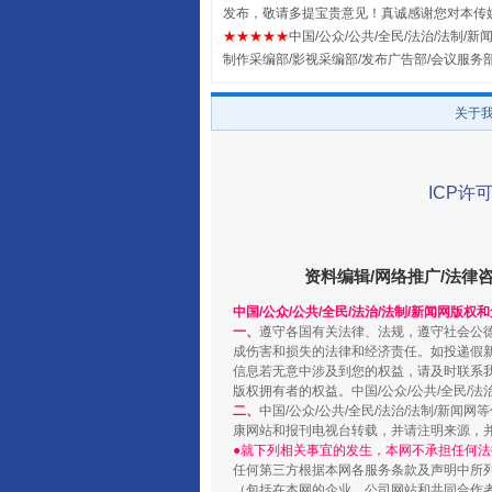
发布，敬请多提宝贵意见！真诚感谢您对本传
★★★★★
中国/公众/公共/全民/法治/法制/新闻
制作采编部/影视采编部/发布广告部/会议服务
全民健身五年计划来了！等你上
关于
ICP许可
资料编辑/网络推广/法律
中国/公众/公共/全民/法治/法制/新闻网版权
一、
遵守各国有关法律、法规，遵守社会公
成伤害和损失的法律和经济责任。如投递假
阿坝州三大球赛在茂县开幕
信息若无意中涉及到您的权益，请及时联系
版权拥有者的权益。中国/公众/公共/全民/法
二、
中国/公众/公共/全民/法治/法制/
康网站和报刊电视台转载，并请注明来源，
●就下列相关事宜的发生，本网不承担任何法
任何第三方根据本网各服务条款及声明中所
（包括在本网的企业、公司网站和共同合作