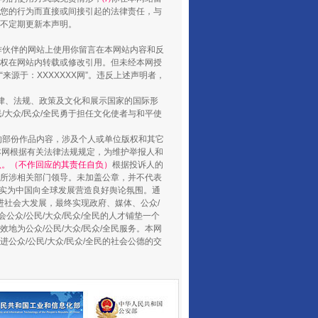
您的行为而直接或间接引起的法律责任，与
将不定期更新本声明。
合作伙伴的网站上使用你留言在本网站内容和反
权在网站内转载或修改引用。但未经本网授
源于：XXXXXXX网”。违反上述声明者，
法律、法规、政策及文化和展示国家的国际形
山西：不断增强治理腐败综合效能
大众/民众/全民勇于担任文化使者与和平使
的部份作品内容，涉及个人或单位版权和其它
本网根据有关法律法规规定，为维护举报人和
认。（不作回应的其责任自负）
根据投诉人的
至所涉相关部门领导。未加盖公章，并不代表
督，实为中国向全球发展营造良好舆论氛围。通
促进社会大发展，最终实现政府、媒体、公众/
公众/公民/大众/民众/全民的人才铺垫一个
地为公众/公民/大众/民众/全民服务。本网
进公众/公民/大众/民众/全民的社会公德的交
养老服务师职业资格制度暂行规定