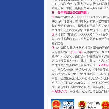
言的内容和反映投诉报料信息人承认本网所
本网无关。本网只是提供公众/公民/大众/
三、关于网络版权权属问题：
①
本网注明“来源：XXXXXXX网”的所有
映投诉报料信息，本网有权发布或不发布在
权的网站不得转载、摘编或利用其它方式使用
本网将追究其相关法律责任和经济责任。如
②
凡本网注明“来源：XXXXXXX”（非
国家大学科技园优化重塑工作
象，增强国家软实力，参与国际新闻舆论竞争
者的重任。
③
如你所反映投诉报料和投稿的部份内容未
问题需即时在
（15日内）
与本网联系，经本
被举报人的权利，任何公民都有陈述权和知
要求将被举报人姓名、地址、单位、实名公布
本网赞同其观点和对其真实性负责。
● 本
过中国公众传媒/中国公共传媒/中国全民传媒
公民/大众/民众/全民三者的和谐统一。本传
平台，促进国际之间公众/公民/大众/民众/
站以互联网网络信息传媒为主，全面贴近公众/
往；展现“服务百姓”和“说真话、重实事”的公
※ 联系方式：
中国/公众/公共/全民/法治/
扯下公款旅游的“隐身衣”