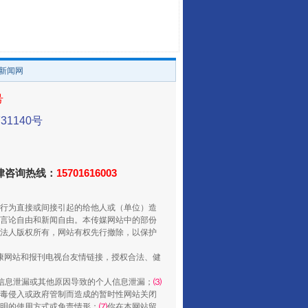
。
让传统村落焕发生机
/新闻网
号
1140号
法律咨询热线：
15701616003
行为直接或间接引起的给他人或（单位）造
言论自由和新闻自由。本传媒网站中的部份
走走走！国家喊你健身啦
法人版权所有，网站有权先行撤除，以保护
健康网站和报刊电视台友情链接，授权合法、健
信息泄漏或其他原因导致的个人信息泄漏；
⑶
毒侵入或政府管制而造成的暂时性网站关闭
明的使用方式或免责情形；
⑺
你在本网站留