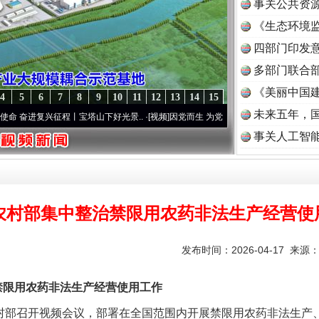
事关公共资
《生态环境监
读
四部门印发
多部门联合部
《美丽中国建
4
5
6
7
8
9
10
11
12
13
14
15
未来五年，
复兴征程丨宝塔山下好光景..
·[视频]
因党而生 为党而战——百年“纪”事⑧加强纪律..
·[
事关人工智
农村部集中整治禁限用农药非法生产经营使
发布时间：2026-04-17 来源
限用农药非法生产经营使用工作
部召开视频会议，部署在全国范围内开展禁限用农药非法生产