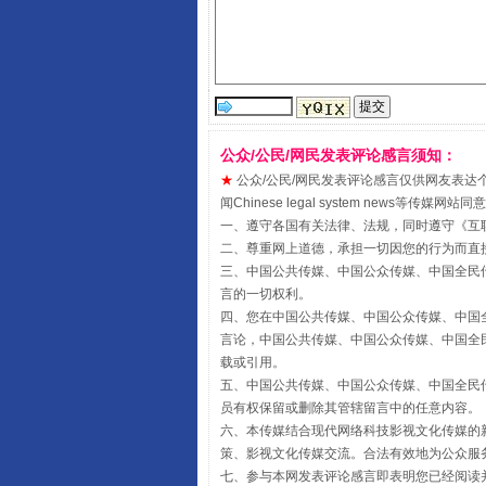
公众/公民/网民发表评论感言须知：
★
公众/公民/网民发表评论感言仅供网友表达个人看法
闻Chinese legal system new
一、遵守各国有关法律、法规，同时遵守《
互
二、尊重网上道德，承担一切因您的行为而直
受贿1.44亿！段成刚被判无期
三、中国公共传媒、中国公众传媒、中国全民传媒China 
言的一切权利。
四、您在中国公共传媒、中国公众传媒、中国全民传媒Chin
言论，中国公共传媒、中国公众传媒、中国全民传媒China
载或引用。
五、中国公共传媒、中国公众传媒、中国全民传媒China 
员有权保留或删除其管辖留言中的任意内容。
六、本传媒结合现代网络科技影视文化传媒的新
策、影视文化传媒交流。合法有效地为公众服
七、参与本网发表评论感言即表明您已经阅读并