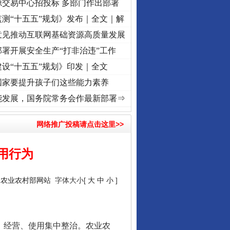
源交易中心招投标 多部门作出部署
测“十五五”规划》发布｜全文｜解
意见推动互联网基础资源高质量发展
署开展安全生产“打非治违”工作
设“十五五”规划》印发｜全文
国家要提升孩子们这些能力素养
视频]
牢记初心使命 奋进复兴征程丨“转折之城”激荡..
·[视频]
牢记初心使命 奋进复兴征程
能发展，国务院常务会作最新部署⇒
网络推广投稿请点击这里>>
用行为
：
农业农村部网站
字体大小[
大
中
小
]
、经营、使用集中整治。农业农