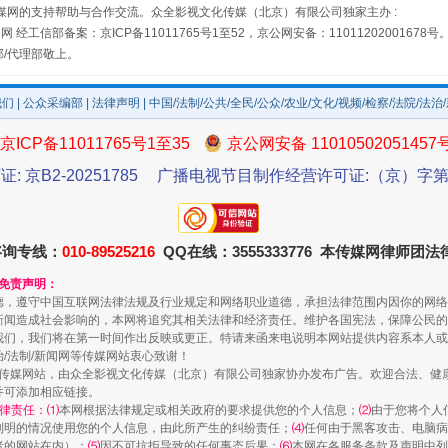
媒网的支持帮助与合作交流。众全影视文化传媒（北京）有限公司独家主办 :
网 经工信部备案：京ICP备11011765号1至52，京公网安备：11011202001678号
部/代理部敬上。
场
事关残疾人未来5年
我们
|
公众采编部
|
法律声明
| 中国/法制/公共/全民/公众/农业/文化/视频/检察/法院/法治
京ICP备11011765号1至35
京公网安备 11010502051457
证: 京B2-20251785
广播电视节目制作经营许可证:（京）字第3
咨询专线：
010-89525216
QQ在线：3555333776 本传媒网律师团
和免责声明：
德，遵守中国互联网法律法规及行业规定和网络职业道德，承担法律范围内因你的网络
新闻造成社会影响的，本网将追究其相关法律和经济责任。维护各国宪法，保障公民的
规模最大的光氢储一体化项目
我们，我们将在第一时间作出反映或更正。特请来函来电说明本网站提供内容系本人或
治/法制/新闻网等传媒网站衷心致谢！
新闻网等传媒网站，由众全影视文化传媒（北京）有限公司独家协办发布广告。欢迎合法、
并可添加相应链接。
律责任：⑴
本网根据法律规定或相关政府的要求提供您的个人信息；
⑵
由于您将个人
列明的情况使用您的个人信息，由此所产生的纠纷责任；
⑷
任何由于黑客攻击、电脑病
者的网站在内）；
⑸
因不可抗拒导致的任何事态后果；
⑹
本网在各服务条款及声明中列