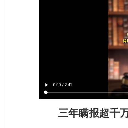
三年瞒报超千万