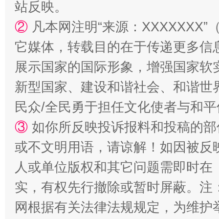
站反映。
②
凡本网注明“来源：XXXXXX
它媒体，转载目的在于传递更多信
展示国家的国际形象，增强国家软
如何以同查同治破解风腐交织难题
养老服务
新型国家、建设和谐社会、和谐世界
民众/全民勇于担任文化使者与和
③
如你所反映投诉报料和投稿的部
或不文明用语，请谅解！如因被反
人或单位版权和其它问题需即时在
实，有权先行撤除或暂时屏蔽。注
网根据有关法律法规规定，为维护
一颗心始终滚烫
还