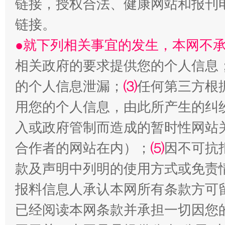
链接，授权合法、健康网站和报刊
链接。
●就下列相关事宜的发生，本网不
相关政府的要求提供您的个人信息
的个人信息泄漏；
⑶
任何第三方根
用您的个人信息，由此所产生的纠
入或政府管制而造成的暂时性网站
事关残疾人未来5年
让
合作者的网站在内）；
⑸
因不可抗
款及声明中列明的使用方式或免责
报料信息人承认本网所有条款方可
已经阅读本网条款并承担一切因您