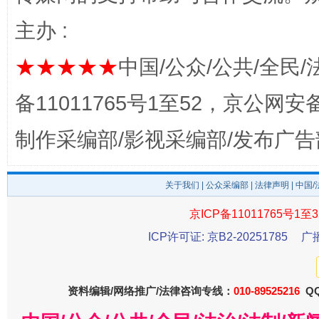
主办 :
★★★★★
中国/公众/公共/全民/
法徽映军营 权益有保障
让
备11011765号1至52，京公网安备：
制作采编部/影视采编部/发布广告
关于我们
|
公众采编部
|
法律声明
| 中国
京ICP备11011765号1至3
ICP许可证: 京B2-20251785
广
一批国家标准开始实施
从
资料编辑/网络推广/法律咨询专线：
010-89525216
QQ