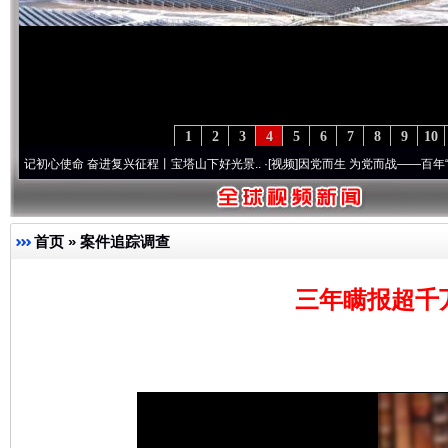
1
2
3
4
5
6
7
8
9
10
使命 奋进复兴征程丨宝塔山下好光景..
·[视频]
因党而生 为党而战——百年“纪”事⑧加强
首页
»
案件追踪调查
三年瞒报超千